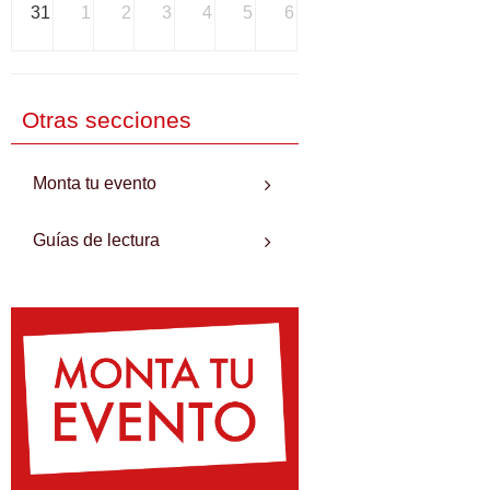
31
1
2
3
4
5
6
Otras secciones
Monta tu evento
Guías de lectura