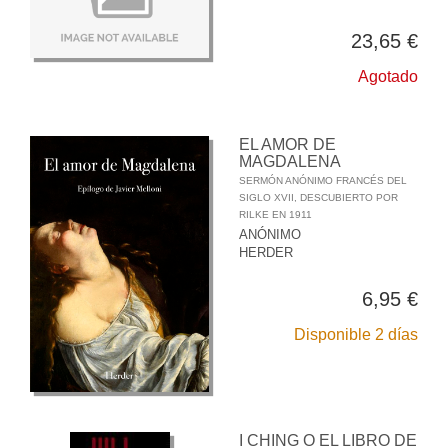
23,65 €
Agotado
EL AMOR DE
MAGDALENA
SERMÓN ANÓNIMO FRANCÉS DEL
SIGLO XVII, DESCUBIERTO POR
RILKE EN 1911
ANÓNIMO
HERDER
6,95 €
Disponible 2 días
I CHING O EL LIBRO DE