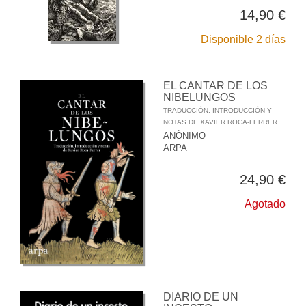
14,90 €
Disponible 2 días
EL CANTAR DE LOS
NIBELUNGOS
TRADUCCIÓN, INTRODUCCIÓN Y
NOTAS DE XAVIER ROCA-FERRER
ANÓNIMO
ARPA
24,90 €
Agotado
DIARIO DE UN