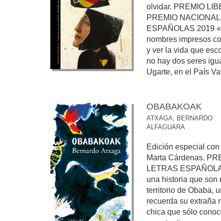
olvidar. PREMIO LI
PREMIO NACIONAL
ESPAÑOLAS 2019 «Si 
nombres impresos co
y ver la vida que e
no hay dos seres igu
Ugarte, en el País Va
OBABAKOAK
ATXAGA, BERNARDO
ALFAGUARA
Edición especial con 
Marta Cárdenas. P
LETRAS ESPAÑOLAS
una historia que son 
territorio de Obaba, 
recuerda su extraña 
chica que sólo conoc