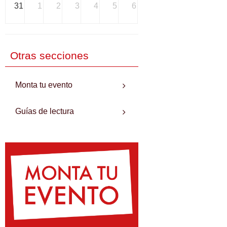
31
1
2
3
4
5
6
Otras secciones
Monta tu evento
Guías de lectura