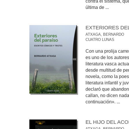
contra el sistema, qu
última de ...
EXTERIORES DE
ATXAGA, BERNARDO
CUATRO LUNAS
Con una prolija carre
es uno de los autore
literatura vasca actua
desde multitud de per
novela, como la poesía
literatura infantil y 
declaró que abandon
callan, no dicen nad
continuación». ...
EL HIJO DEL AC
ATXAGA, BERNARDO