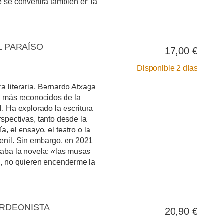
e se convertirá también en la
L PARAÍSO
17,00 €
Disponible 2 días
ra literaria, Bernardo Atxaga
s más reconocidos de la
l. Ha explorado la escritura
spectivas, tanto desde la
, el ensayo, el teatro o la
juvenil. Sin embargo, en 2021
aba la novela: «las musas
a, no quieren encenderme la
ORDEONISTA
20,90 €