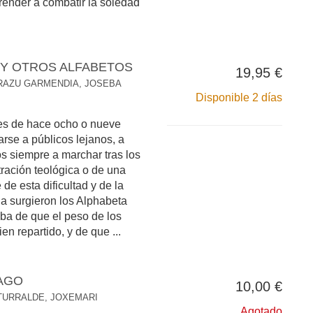
render a combatir la soledad
 Y OTROS ALFABETOS
19,95 €
RAZU GARMENDIA, JOSEBA
Disponible 2 días
es de hace ocho o nueve
arse a públicos lejanos, a
os siempre a marchar tras los
ación teológica o de una
de esta dificultad y de la
a surgieron los Alphabeta
ba de que el peso de los
en repartido, y de que ...
AGO
10,00 €
TURRALDE, JOXEMARI
Agotado