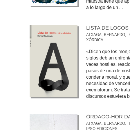
maestra tiene que ap
a lo largo de un ...
LISTA DE LOCOS
ATXAGA, BERNARDO
;
I
XÓRDICA
«Dicen que los monj
siglos debían enfrent
veces hostiles, reaci
pasos de una demostr
condena moral, y que 
necesidad de vencerl
exemplorum. Se trata
discursos estuviera bi
ÓRDAGO-HOR D
ATXAGA, BERNARDO
;
I
IPSO EDICIONES