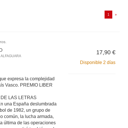
(current)
1
»
ros.
O
17,90 €
O ALFAGUARA
Disponible 2 días
 que expresa la complejidad
 País Vasco. PREMIO LIBER
 DE LAS LETRAS
 una España deslumbrada
tbol de 1982, un grupo de
o común, la lucha armada,
 la última de las operaciones