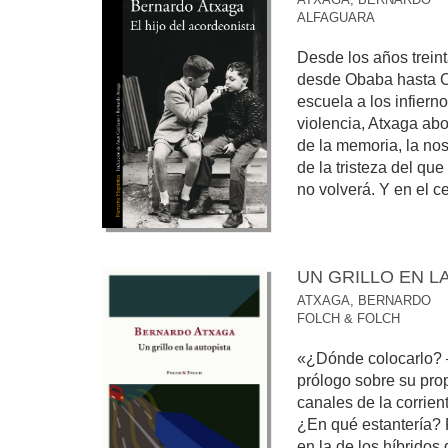
ALFAGUARA
Desde los años treint
desde Obaba hasta Cal
escuela a los infierno
violencia, Atxaga abo
de la memoria, la nos
de la tristeza del qu
no volverá. Y en el ce
UN GRILLO EN L
ATXAGA, BERNARDO
FOLCH & FOLCH
«¿Dónde colocarlo? 
prólogo sobre su pro
canales de la corrient
¿En qué estantería? P
en la de los híbridos 