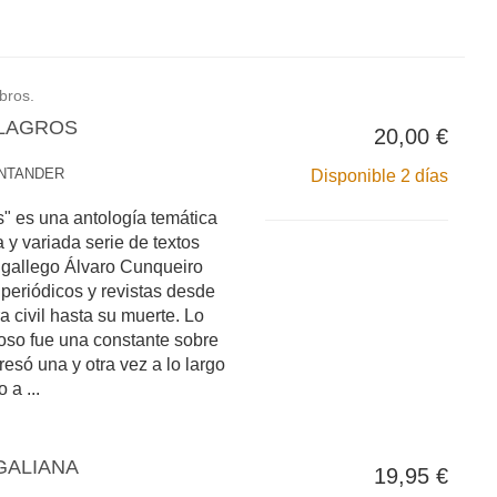
ibros.
ILAGROS
20,00 €
NTANDER
Disponible 2 días
s" es una antología temática
 y variada serie de textos
r gallego Álvaro Cunqueiro
 periódicos y revistas desde
ra civil hasta su muerte. Lo
roso fue una constante sobre
esó una y otra vez a lo largo
 a ...
GALIANA
19,95 €