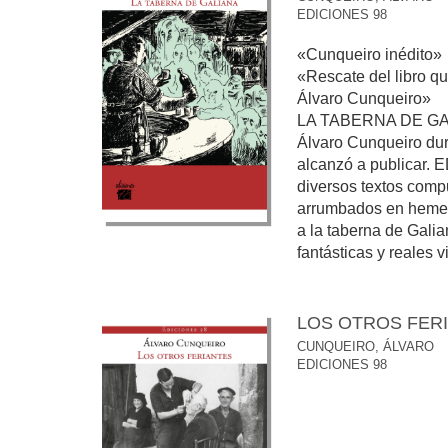
EDICIONES 98
«Cunqueiro inédito»
«Rescate del libro qu
Álvaro Cunqueiro»
LA TABERNA DE GALI
Álvaro Cunqueiro dur
alcanzó a publicar.
diversos textos comp
arrumbados en hemero
a la taberna de Galia
fantásticas y reales v
LOS OTROS FER
CUNQUEIRO, ÁLVARO
EDICIONES 98