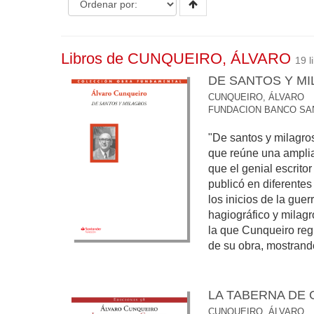
Libros de CUNQUEIRO, ÁLVARO
19 l
DE SANTOS Y M
CUNQUEIRO, ÁLVARO
FUNDACION BANCO SA
"De santos y milagro
que reúne una amplia
que el genial escrito
publicó en diferentes
los inicios de la guer
hagiográfico y milag
la que Cunqueiro regr
de su obra, mostrando
LA TABERNA DE 
CUNQUEIRO, ÁLVARO