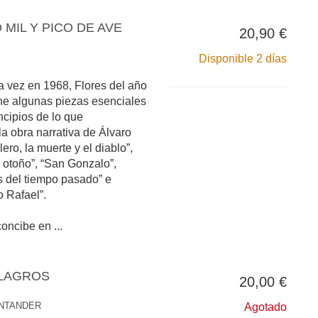
 MIL Y PICO DE AVE
20,90 €
Disponible 2 días
a vez en 1968, Flores del año
úne algunas piezas esenciales
ncipios de lo que
la obra narrativa de Álvaro
ero, la muerte y el diablo”,
 otoño”, “San Gonzalo”,
 del tiempo pasado” e
o Rafael”.
concibe en ...
ILAGROS
20,00 €
NTANDER
Agotado