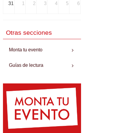
31
1
2
3
4
5
6
Otras secciones
Monta tu evento
Guías de lectura