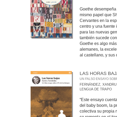
Goethe desempeña en
mismo papel que Sh
Cervantes en la esp
centro y una fuente 
para las nuevas ge
también sucede con
Goethe es algo más 
alemanes, la excelen
al castellano, y sus o
LAS HORAS BAJ
UN FALSO ENSAYO SOBR
FERNÁNDEZ, XANDRU
LENGUA DE TRAPO
“Este ensayo cuenta 
del baby boom, la p
colectiva su propia 
se remonta en el ti