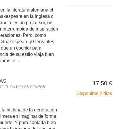
 la literatura alemana el
akespeare en la inglesa o
añola: es un precursor, un
ininterrumpida de inspiración
neraciones. Pero, como
 Shakespeare y Cervantes,
que un escritor para
cia de su estilo viaja bien
bras le ...
AS
17,50 €
E EL FIN DE LOS TIEMPOS
Disponible 2 días
la historia de la generación
rimera en imaginar de forma
muerte. Y para contarla bien
empo: la imagen del anciano