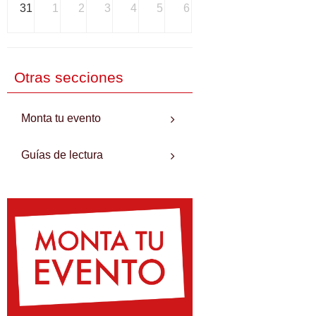
31
1
2
3
4
5
6
Otras secciones
Monta tu evento
Guías de lectura