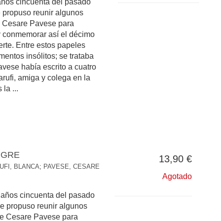
 años cincuenta del pasado
se propuso reunir algunos
e Cesare Pavese para
y conmemorar así el décimo
erte. Entre estos papeles
entos insólitos; se trataba
vese había escrito a cuatro
ufi, amiga y colega en la
la ...
NGRE
13,90 €
UFI, BLANCA
;
PAVESE, CESARE
Agotado
s años cincuenta del pasado
 se propuso reunir algunos
de Cesare Pavese para