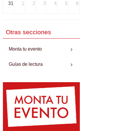
31
1
2
3
4
5
6
Otras secciones
Monta tu evento
Guías de lectura