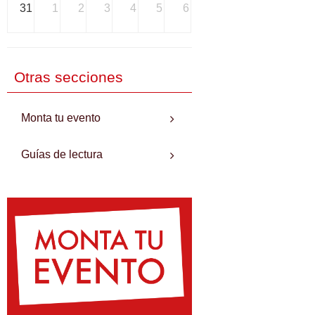
31
1
2
3
4
5
6
Otras secciones
Monta tu evento
Guías de lectura