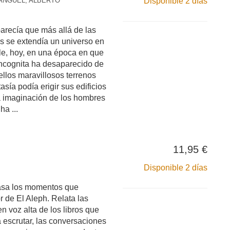
ANGUEL, ALBERTO
Disponible 2 días
parecía que más allá de las
 se extendía un universo en
ble, hoy, en una época en que
 incognita ha desaparecido de
llos maravillosos terrenos
asía podía erigir sus edificios
la imaginación de los hombres
a ...
11,95 €
Disponible 2 días
asa los momentos que
r de El Aleph. Relata las
en voz alta de los libros que
 escrutar, las conversaciones