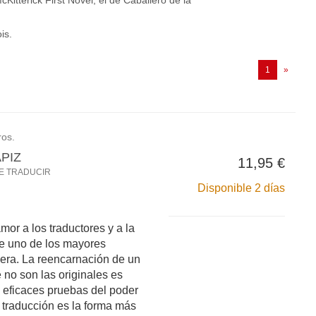
itterick First Novel, el de Caballero de la
is.
(current)
1
»
ros.
PIZ
11,95 €
DE TRADUCIR
Disponible 2 días
or a los traductores y a la
de uno de los mayores
a era. La reencarnación de un
 no son las originales es
 eficaces pruebas del poder
La traducción es la forma más