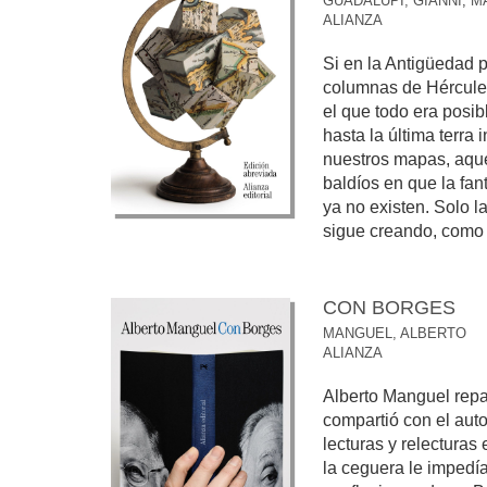
GUADALUPI, GIANNI
;
M
ALIANZA
Si en la Antigüedad 
columnas de Hércules
el que todo era posi
hasta la última terra
nuestros mapas, aque
baldíos en que la fant
ya no existen. Solo 
sigue creando, como h
CON BORGES
MANGUEL, ALBERTO
ALIANZA
Alberto Manguel rep
compartió con el auto
lecturas y relecturas 
la ceguera le impedía