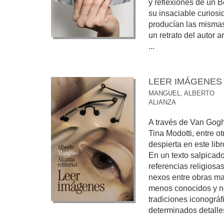
y reflexiones de un 
su insaciable curiosi
producían las mismas
un retrato del autor 
...
LEER IMÁGENES
MANGUEL, ALBERTO
ALIANZA
A través de Van Gogh
Tina Modotti, entre o
despierta en este lib
En un texto salpicad
referencias religiosas 
nexos entre obras mae
menos conocidos y n
tradiciones iconográf
determinados detalles