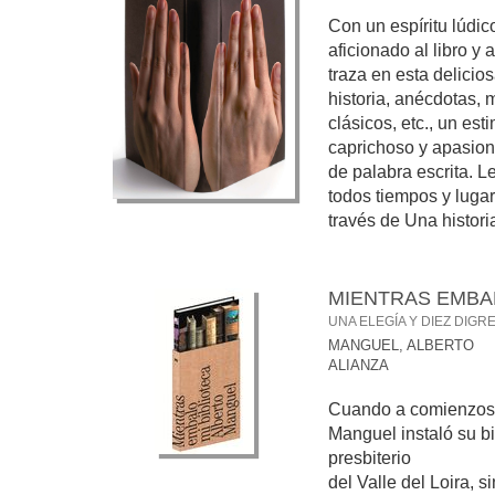
Con un espíritu lúdic
aficionado al libro y 
traza en esta delicio
historia, anécdotas, 
clásicos, etc., un est
caprichoso y apasion
de palabra escrita. L
todos tiempos y luga
través de Una historia
MIENTRAS EMBAL
UNA ELEGÍA Y DIEZ DIGR
MANGUEL, ALBERTO
ALIANZA
Cuando a comienzos d
Manguel instaló su bi
presbiterio
del Valle del Loira, s