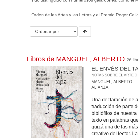
sido distinguido con numerosos galardones, como el McK
Orden de las Artes y las Letras y el Premio Roger Callo
Libros de MANGUEL, ALBERTO
26 lib
EL ENVÉS DEL TA
NOTAS SOBRE EL ARTE 
MANGUEL, ALBERTO
ALIANZA
Una declaración de am
traducción de parte 
bibliófilos de nuestr
texto en palabras que
quizá una de las más
creativo del lector. 