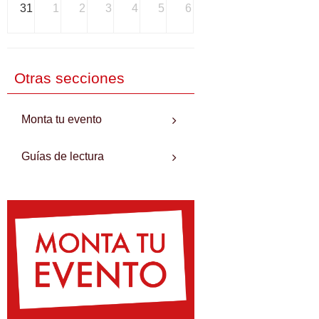
31
1
2
3
4
5
6
Otras secciones
Monta tu evento
Guías de lectura