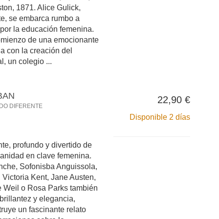
ston, 1871. Alice Gulick,
te, se embarca rumbo a
por la educación femenina.
comienzo de una emocionante
a con la creación del
l, un colegio ...
BAN
22,90 €
NDO DIFERENTE
Disponible 2 días
te, profundo y divertido de
manidad en clave femenina.
nche, Sofonisba Anguissola,
 Victoria Kent, Jane Austen,
e Weil o Rosa Parks también
brillantez y elegancia,
ruye un fascinante relato