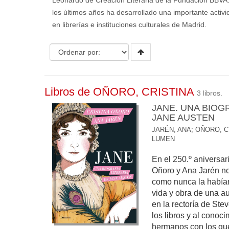
Leonardo de Creación Literaria de la Fundación BBVA
los últimos años ha desarrollado una importante activid
en librerías e instituciones culturales de Madrid.
Libros de OÑORO, CRISTINA
3 libros.
JANE. UNA BIOGR
JANE AUSTEN
JARÉN, ANA
;
OÑORO, C
LUMEN
En el 250.º aniversar
Oñoro y Ana Jarén no
como nunca la habíam
vida y obra de una a
en la rectoría de Ste
los libros y al cono
hermanos con los que