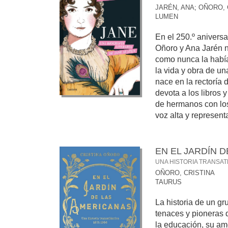
JARÉN, ANA
;
OÑORO, 
LUMEN
En el 250.º aniversa
Oñoro y Ana Jarén n
como nunca la había
la vida y obra de un
nace en la rectoría 
devota a los libros
de hermanos con los
voz alta y representa
EN EL JARDÍN 
UNA HISTORIA TRANSATL
OÑORO, CRISTINA
TAURUS
La historia de un gr
tenaces y pioneras 
la educación, su amor