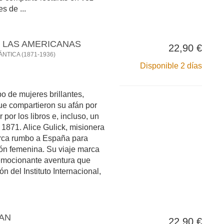
s de ...
E LAS AMERICANAS
22,90 €
NTICA (1871-1936)
Disponible 2 días
po de mujeres brillantes,
ue compartieron su afán por
por los libros e, incluso, un
, 1871. Alice Gulick, misionera
arca rumbo a España para
ión femenina. Su viaje marca
emocionante aventura que
n del Instituto Internacional,
BAN
22,90 €