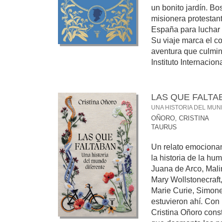
un bonito jardín. Bo
misionera protestan
España para luchar 
Su viaje marca el 
aventura que culmin
Instituto Internaciona
LAS QUE FALTA
UNA HISTORIA DEL MU
OÑORO, CRISTINA
TAURUS
Un relato emocionan
la historia de la hu
Juana de Arco, Mali
Mary Wollstonecraft,
Marie Curie, Simon
estuvieron ahí. Con 
Cristina Oñoro const