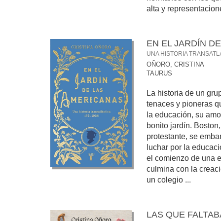
alta y representacione
EN EL JARDÍN D
UNA HISTORIA TRANSATLÁ
OÑORO, CRISTINA
TAURUS
La historia de un gru
tenaces y pioneras q
la educación, su amor 
bonito jardín. Boston
protestante, se emb
luchar por la educac
el comienzo de una 
culmina con la creació
un colegio ...
LAS QUE FALTA