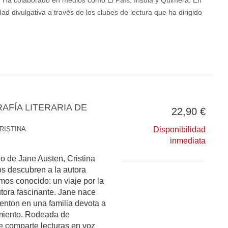
. Ha colaborado en medios como El País, Ínsula y Quimera. En
ad divulgativa a través de los clubes de lectura que ha dirigido
AFÍA LITERARIA DE
22,90 €
RISTINA
Disponibilidad
inmediata
io de Jane Austen, Cristina
s descubren a la autora
os conocido: un viaje por la
utora fascinante. Jane nace
venton en una familia devota a
cimiento. Rodeada de
 comparte lecturas en voz