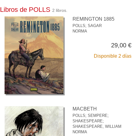
Libros de POLLS
2 libros.
REMINGTON 1885
POLLS
;
SAGAR
NORMA
29,00 €
Disponible 2 días
MACBETH
POLLS
;
SEMPERE
;
SHAKESPEARE
;
SHAKESPEARE, WILLIAM
NORMA