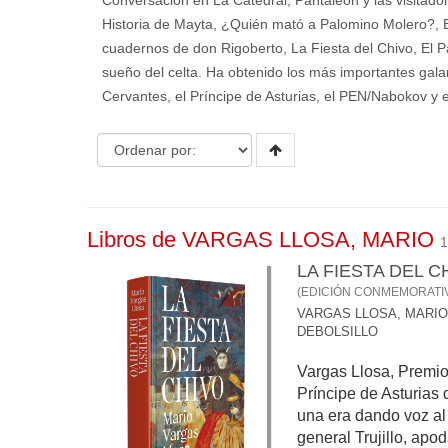
Conversación en La Catedral, Pantaleón y las visitadoras
Historia de Mayta, ¿Quién mató a Palomino Molero?, El
cuadernos de don Rigoberto, La Fiesta del Chivo, El Pa
sueño del celta. Ha obtenido los más importantes gala
Cervantes, el Príncipe de Asturias, el PEN/Nabokov y 
Libros de VARGAS LLOSA, MARIO
1
LA FIESTA DEL C
(EDICIÓN CONMEMORATI
VARGAS LLOSA, MARIO
DEBOLSILLO
Vargas Llosa, Premio
Príncipe de Asturias d
una era dando voz al
general Trujillo, apo