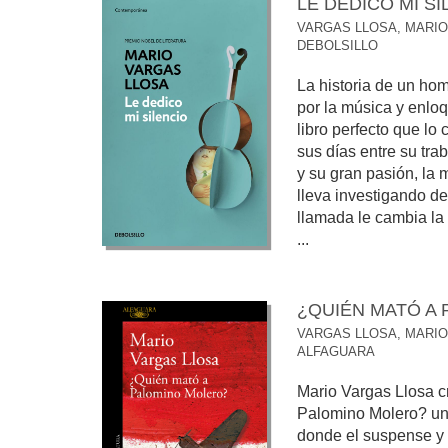
LE DEDICO MI SI
VARGAS LLOSA, MARIO
DEBOLSILLO
La historia de un ho
por la música y enloq
libro perfecto que lo
sus días entre su trab
y su gran pasión, la m
lleva investigando d
llamada le cambia la 
...
¿QUIÉN MATÓ A
VARGAS LLOSA, MARIO
ALFAGUARA
Mario Vargas Llosa 
Palomino Molero? una
donde el suspense y l