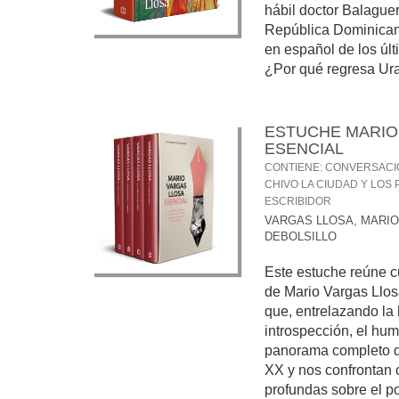
hábil doctor Balaguer
República Dominicana
en español de los úl
¿Por qué regresa Uran
ESTUCHE MARIO
ESENCIAL
CONTIENE: CONVERSACIÓ
CHIVO LA CIUDAD Y LOS P
ESCRIBIDOR
VARGAS LLOSA, MARIO
DEBOLSILLO
Este estuche reúne c
de Mario Vargas Llos
que, entrelazando la h
introspección, el hum
panorama completo de
XX y nos confrontan 
profundas sobre el po