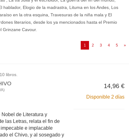
 , La tía Julia y el escribidor, La guerra del fin del mundo,
 hablador, Elogio de la madrastra, Lituma en los Andes, Los
raíso en la otra esquina, Travesuras de la niña mala y El
rdones literarios, desde los ya mencionados hasta el Premio
el Grinzane Cavour.
(current)
1
2
3
4
5
»
10 libros.
HIVO
14,96 €
VA)
Disponible 2 días
 Nobel de Literatura y
e las Letras, relata el fin de
 impecable e implacable
dado el Chivo, y al sosegado y