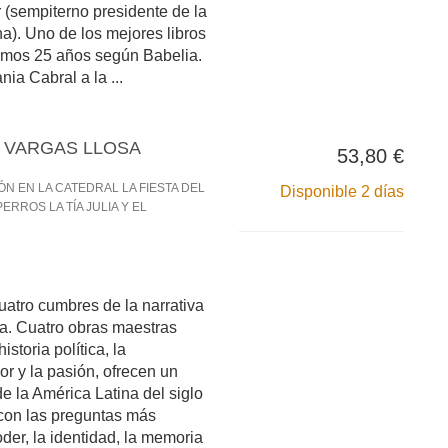
 (sempiterno presidente de la
). Uno de los mejores libros
timos 25 años según Babelia.
ia Cabral a la ...
 VARGAS LLOSA
53,80 €
N EN LA CATEDRAL LA FIESTA DEL
Disponible 2 días
ERROS LA TÍA JULIA Y EL
uatro cumbres de la narrativa
a. Cuatro obras maestras
istoria política, la
or y la pasión, ofrecen un
 la América Latina del siglo
con las preguntas más
der, la identidad, la memoria