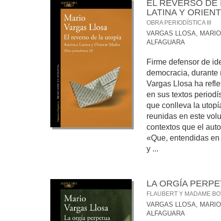
EL REVERSO DE 
LATINA Y ORIEN
OBRA PERIODÍSTICA III
VARGAS LLOSA, MARIO
ALFAGUARA
Firme defensor de ide
democracia, durante
Vargas Llosa ha refle
en sus textos periodí
que conlleva la utopí
reunidas en este vol
contextos que el aut
«Que, entendidas en 
y ...
LA ORGÍA PERP
FLAUBERT Y MADAME B
VARGAS LLOSA, MARIO
ALFAGUARA