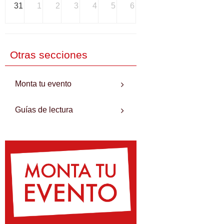
31
1
2
3
4
5
6
Otras secciones
Monta tu evento
Guías de lectura