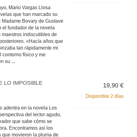
ayo, Mario Vargas Llosa
ovelas que han marcado su
or: Madame Bovary de Gustave
 el fundador de la novela
 maestros indiscutibles de
 posteriores. «Hacía años que
irizaba tan rápidamente mi
l contorno físico y me
 su ...
E LO IMPOSIBLE
19,90 €
Disponible 2 días
e adentra en la novela Los
erspectiva del lector agudo,
creador que sabe cómo se
bra. Encontramos así los
 que movieron la pluma de