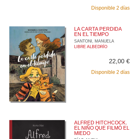
Disponible 2 días
LA CARTA PERDIDA
EN EL TIEMPO
SANTONI, MANUELA
LIBRE ALBEDRÍO
22,00 €
Disponible 2 días
ALFRED HITCHCOCK.
EL NIÑO QUE FILMÓ EL
MIEDO