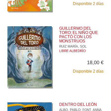
Disponible 2 días
GUILLERMO DEL
TORO: EL NIÑO QUE
PACTÓ CON LOS
MONSTRUOS
RUIZ MARÍA, SOL
LIBRE ALBEDRÍO
18,00 €
Disponible 2 días
DENTRO DEL LEÓN
ALBO, PABLO
;
FONT, ANNA