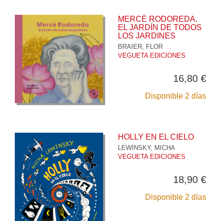
MERCÈ RODOREDA.
EL JARDÍN DE TODOS
LOS JARDINES
BRAIER, FLOR
VEGUETA EDICIONES
16,80 €
Disponible 2 días
HOLLY EN EL CIELO
LEWINSKY, MICHA
VEGUETA EDICIONES
18,90 €
Disponible 2 días