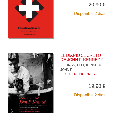
20,90 €
Disponible 2 días
EL DIARIO SECRETO
DE JOHN F. KENNEDY
BILLINGS, LEM
;
KENNEDY,
JOHN F.
VEGUETA EDICIONES
19,90 €
Disponible 2 días