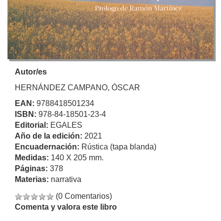
Autor/es
HERNÁNDEZ CAMPANO, ÓSCAR
EAN:
9788418501234
ISBN:
978-84-18501-23-4
Editorial:
EGALES
Año de la edición:
2021
Encuadernación:
Rústica (tapa blanda)
Medidas:
140 X 205 mm.
Páginas:
378
Materias:
narrativa
(0 Comentarios)
Comenta y valora este libro