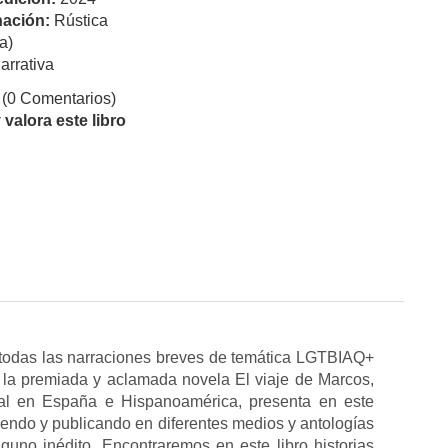
ación:
Rústica
a)
arrativa
(0 Comentarios)
valora este libro
, todas las narraciones breves de temática LGTBIAQ+
la premiada y aclamada novela El viaje de Marcos,
xual en España e Hispanoamérica, presenta en este
biendo y publicando en diferentes medios y antologías
uno inédito. Encontraremos en este libro historias