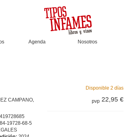
os
Agenda
Nosotros
Disponible 2 días
22,95 €
EZ CAMPANO,
pvp
419728685
84-19728-68-5
EGALES
edición:
2024