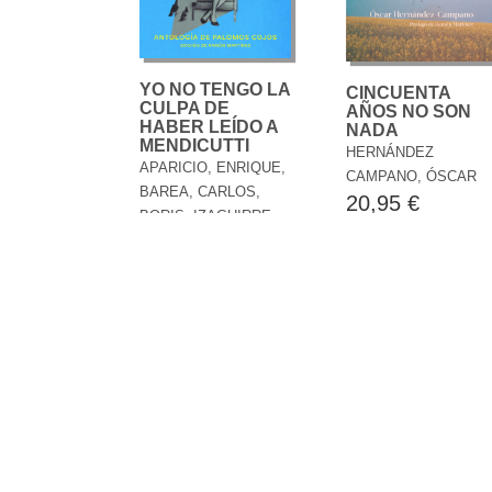
YO NO TENGO LA
CINCUENTA
CULPA DE
AÑOS NO SON
HABER LEÍDO A
NADA
MENDICUTTI
HERNÁNDEZ
APARICIO, ENRIQUE,
CAMPANO, ÓSCAR
BAREA, CARLOS,
20,95 €
BORIS, IZAGUIRRE,
ESTEBAN FDEZ.,
NACHO, HERNÁNDEZ
CAMPANO, ÓSCAR,
MARIA,DANIEL,
MARTÍN, LUISGÉ
21,95 €