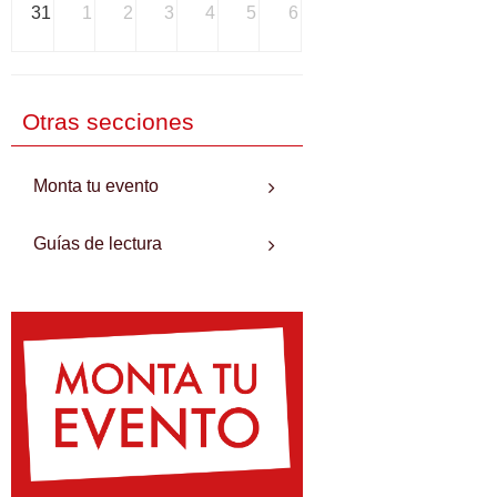
31
1
2
3
4
5
6
Otras secciones
Monta tu evento
Guías de lectura