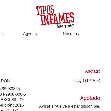
os
Agenda
Nosotros
Agotado
10,95 €
 DON
pvp
499083865
84-9908-386-5
Agotado
DEBOLSILLO
edición:
2016
Avisar si vuelve a estar disponible.
:
MURILLO,