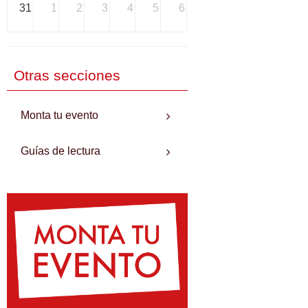
31
1
2
3
4
5
6
Otras secciones
Monta tu evento
Guías de lectura