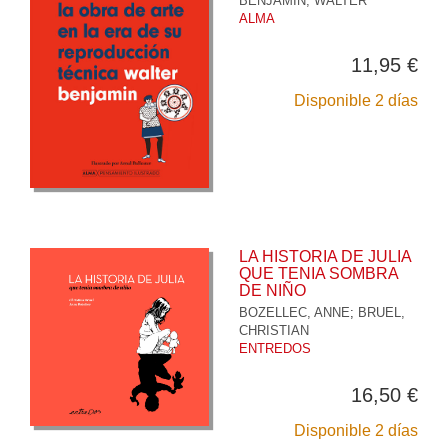
BENJAMIN, WALTER
ALMA
11,95 €
Disponible 2 días
LA HISTORIA DE JULIA
QUE TENIA SOMBRA
DE NIÑO
BOZELLEC, ANNE
;
BRUEL,
CHRISTIAN
ENTREDOS
16,50 €
Disponible 2 días