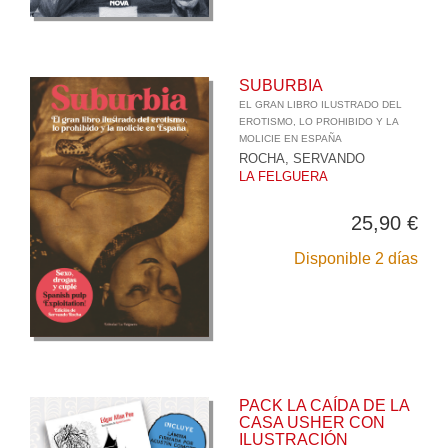
SUBURBIA
EL GRAN LIBRO ILUSTRADO DEL
EROTISMO, LO PROHIBIDO Y LA
MOLICIE EN ESPAÑA
ROCHA, SERVANDO
LA FELGUERA
25,90 €
Disponible 2 días
PACK LA CAÍDA DE LA
CASA USHER CON
ILUSTRACIÓN