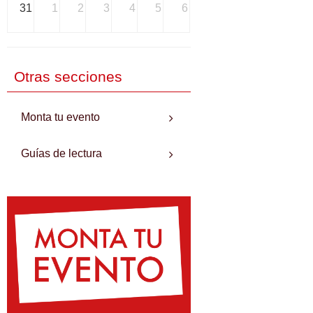
31
1
2
3
4
5
6
Otras secciones
Monta tu evento
Guías de lectura