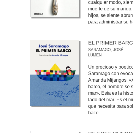
cualquier modo, siemp
muerte de su marido,
hijos, se siente abru
para administrar su ha
EL PRIMER BAR
SARAMAGO, JOSÉ
LUMEN
Un precioso y poétic
Saramago con evocad
Amanda Mijangos. «An
barco, el hombre se s
mar». Esta es la hist
lado del mar. Es el m
que necesita para sob
hace ...