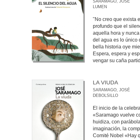
SARAMAGO, JOSÉ
LUMEN
"No creo que exista 
profundo que el silen
aquella hora y nunca 
del agua es lo único 
bella historia oye mie
Espera, espera y esp
vengar su caña partid
LA VIUDA
SARAMAGO, JOSÉ
DEBOLSILLO
El inicio de la celebr
«Saramago vuelve co
huidiza, con parábola
imaginación, la compa
Comité Nobel «Hay q