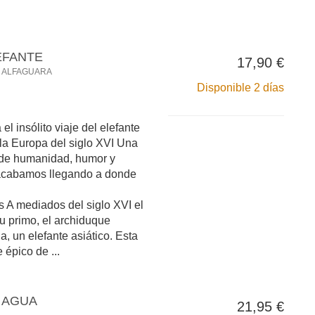
LEFANTE
17,90 €
O ALFAGUARA
Disponible 2 días
l insólito viaje del elefante
la Europa del siglo XVI Una
 de humanidad, humor y
acabamos llegando a donde
os A mediados del siglo XVI el
su primo, el archiduque
a, un elefante asiático. Esta
 épico de ...
L AGUA
21,95 €