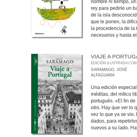
nombre ni tiempo, un
rey para pedirle un 
de la isla desconocid
que le ponen, la difi
la procedencia de la 
necesarios y hasta el 
VIAJE A PORTUG
EDICIÓN ILUSTRADA CON
SARAMAGO, JOSÉ
ALFAGUARA
Una edición especial,
inéditas, del mítico l
portugués. «El fin de 
otro. Hay que ver lo q
vez lo que ya se vio.
dados, para repetirlo
nuevos a su lado. Ha