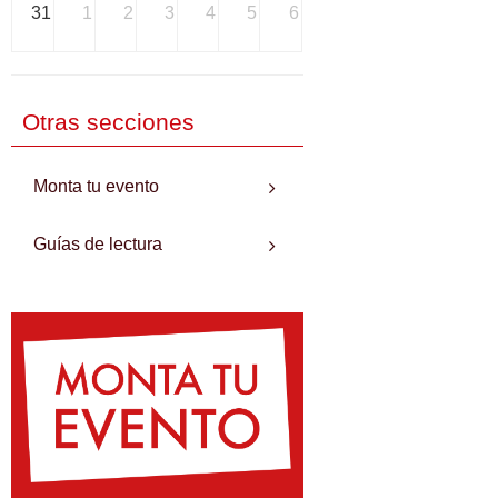
31
1
2
3
4
5
6
Otras secciones
Monta tu evento
Guías de lectura