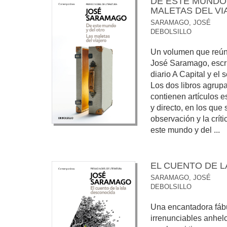
DE ESTE MUNDO 
MALETAS DEL VI
SARAMAGO, JOSÉ
DEBOLSILLO
Un volumen que reúne
José Saramago, escri
diario A Capital y el
Los dos libros agrup
contienen artículos e
y directo, en los que 
observación y la crít
este mundo y del ...
EL CUENTO DE L
SARAMAGO, JOSÉ
DEBOLSILLO
Una encantadora fáb
irrenunciables anhel