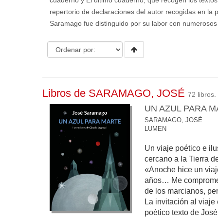
cuaderno y El último cuaderno, que recogen los texto
repertorio de declaraciones del autor recogidas en la
Saramago fue distinguido por su labor con numerosos
Libros de SARAMAGO, JOSÉ
72 libros.
UN AZUL PARA 
SARAMAGO, JOSÉ
LUMEN
Un viaje poético e il
cercano a la Tierra 
«Anoche hice un viaje
años… Me comprometí
de los marcianos, per
La invitación al viaje
poético texto de Jos