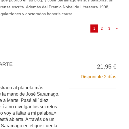
s que publicó en su blog, y José Saramago en sus palabras, un
 prensa escrita. Además del Premio Nobel de Literatura 1998,
 galardones y doctorados honoris causa.
(current)
1
2
3
»
MARTE
21,95 €
Disponible 2 días
ustrado al planeta más
de la mano de José Saramago.
 a Marte. Pasé allí diez
 a no divulgar los secretos
o voy a faltar a mi palabra.»
 está abierta. A través de un
é Saramago en el que cuenta