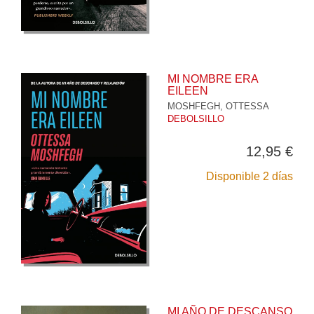
MI NOMBRE ERA
EILEEN
MOSHFEGH, OTTESSA
DEBOLSILLO
12,95 €
Disponible 2 días
MI AÑO DE DESCANSO