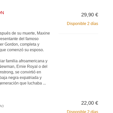
ON
29,90 €
Disponible 2 días
espués de su muerte, Maxine
resentante del famoso
er Gordon, completa y
a que comenzó su esposo.
iar familia afroamericana y
ewman, Ernie Royal o del
strong, se convirtió en
baja negra expatriada y
generación que luchaba ...
22,00 €
AO
Disponible 2 días