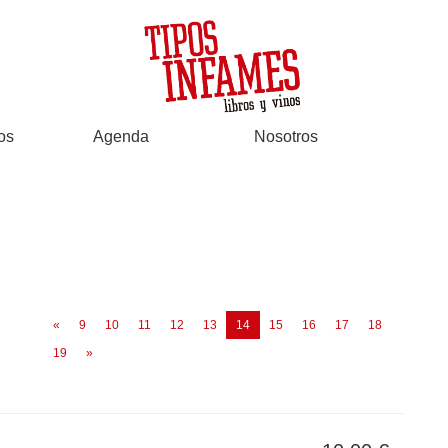
os
Agenda
Nosotros
(current)
«
9
10
11
12
13
14
15
16
17
18
19
»