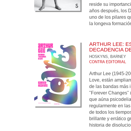
reside su importanc
años después, los 
uno de los pilares q
la longeva formación 
ARTHUR LEE: E
DECADENCIA D
HOSKYNS, BARNEY
CONTRA EDITORIAL
Arthur Lee (1945-200
Love, están amplia
de las bandas más i
"Forever Changes" 
que aúna psicodelia,
regularmente en las 
de todos los tiempo
brillante y errático
historia de disolucio