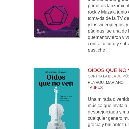
primeros lanzamient
rock y Muzak, junto 
toma-da de la TV de
y los videojuegos, y
páginas fue una de l
quemantuvieron viva 
contracultural y su
pastiche ...
OÍDOS QUE NO 
CONTRA LA IDEA DE MÚ
PEYROU, MARIANO
TAURUS
Una mirada divertida
música que invita a 
desprejuiciada y m
cualquier género mus
gracia y brillantez