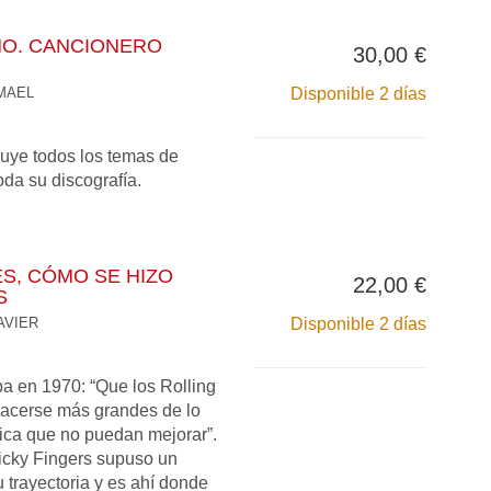
NO. CANCIONERO
30,00 €
MAEL
Disponible 2 días
uye todos los temas de
da su discografía.
S, CÓMO SE HIZO
22,00 €
S
AVIER
Disponible 2 días
ba en 1970: “Que los Rolling
acerse más grandes de lo
fica que no puedan mejorar”.
icky Fingers supuso un
 trayectoria y es ahí donde