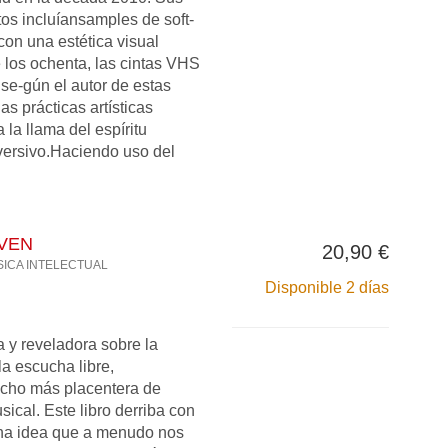
os incluíansamples de soft-
con una estética visual
 los ochenta, las cintas VHS
 se-gún el autor de estas
as prácticas artísticas
la llama del espíritu
bversivo.Haciendo uso del
VEN
20,90 €
SICA INTELECTUAL
Disponible 2 días
 y reveladora sobre la
la escucha libre,
ucho más placentera de
ical. Este libro derriba con
 una idea que a menudo nos