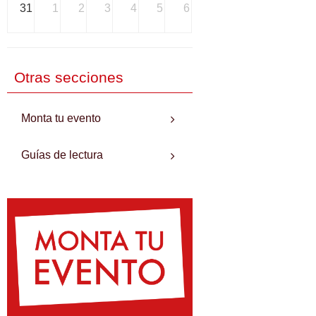
31
1
2
3
4
5
6
Otras secciones
Monta tu evento
Guías de lectura