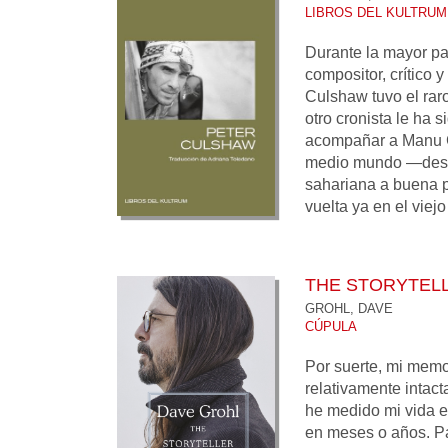
LIBROS DEL KULTRUM
Durante la mayor part
compositor, crítico y
Culshaw tuvo el raro
otro cronista le ha s
acompañar a Manu C
medio mundo —desde
sahariana a buena p
vuelta ya en el viejo
THE STORYTEL
GROHL, DAVE
CÚPULA
Por suerte, mi memo
relativamente intac
he medido mi vida e
en meses o años. P