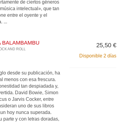
ertamente de ciertos géneros
«música intelectual», que tan
e entre el oyente y el
 ...
 BALAMBAMBU
25,50 €
OCK AND ROLL
Disponible 2 días
glo desde su publicación, ha
 al menos con esa frescura.
nestidad tan despiadada y,
vertida. David Bowie, Simon
cus o Jarvis Cocker, entre
nsideran uno de sus libros
 aun hoy nunca superada.
 parte y con letras doradas,