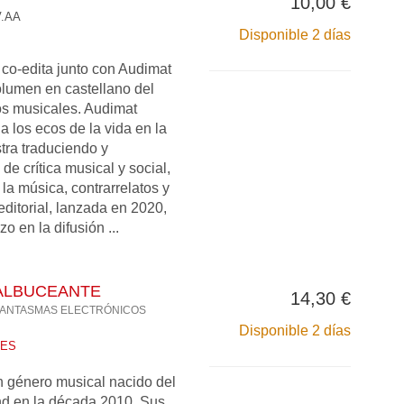
10,00 €
.AA
Disponible 2 días
co-edita junto con Audimat
olumen en castellano del
s musicales. Audimat
a los ecos de la vida en la
tra traduciendo y
e crítica musical y social,
 la música, contrarrelatos y
editorial, lanzada en 2020,
o en la difusión ...
ALBUCEANTE
14,30 €
FANTASMAS ELECTRÓNICOS
Disponible 2 días
NES
 género musical nacido del
nd en la década 2010. Sus