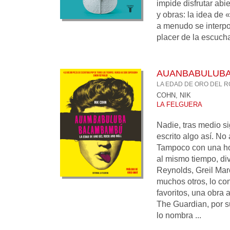
impide disfrutar abi
y obras: la idea de 
a menudo se interpon
placer de la escucha.
AUANBABULUBA
LA EDAD DE ORO DEL R
COHN, NIK
LA FELGUERA
Nadie, tras medio si
escrito algo así. No
Tampoco con una ho
al mismo tiempo, di
Reynolds, Greil Mar
muchos otros, lo co
favoritos, una obra
The Guardian, por su
lo nombra ...