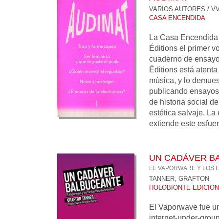
VARIOS AUTORES / VV
CASA ENCENDIDA
La Casa Encendida 
Éditions el primer v
cuaderno de ensayo
Éditions está atenta 
música, y lo demues
publicando ensayos d
de historia social de
estética salvaje. La 
extiende este esfuerz
UN CADÁVER B
EL VAPORWARE Y LOS 
TANNER, GRAFTON
HOLOBIONTE EDICIO
El Vaporwave fue un
internet-under-grou