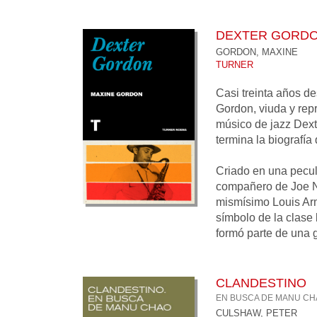
DEXTER GORD
GORDON, MAXINE
TURNER
Casi treinta años d
Gordon, viuda y rep
músico de jazz Dext
termina la biografí
Criado en una pecul
compañero de Joe N
mismísimo Louis Arm
símbolo de la clase 
formó parte de una 
CLANDESTINO
EN BUSCA DE MANU CH
CULSHAW, PETER